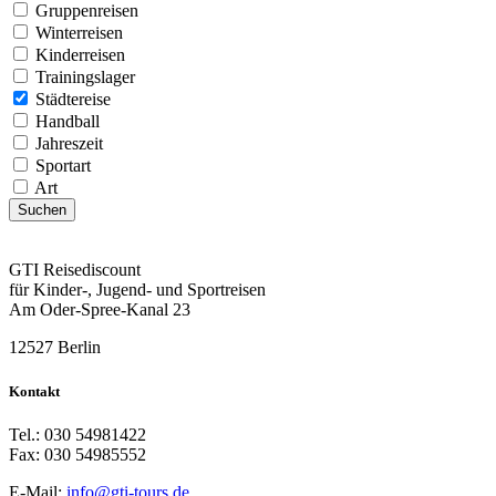
Gruppenreisen
Winterreisen
Kinderreisen
Trainingslager
Städtereise
Handball
Jahreszeit
Sportart
Art
Suchen
GTI Reisediscount
für Kinder-, Jugend- und Sportreisen
Am Oder-Spree-Kanal 23
12527 Berlin
Kontakt
Tel.: 030 54981422
Fax: 030 54985552
E-Mail:
info@gti-tours.de